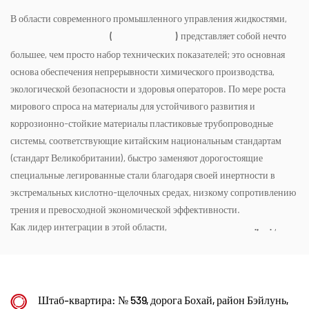
постоянно отслеживаем глобальные рыночные
В области современного промышленного управления жидкостями,
тенденции и используем цифровые каналы для
представляет собой нечто
Пластиковые химические трубопроводы (стандарт Великобритании)
предоставления высококачественной продукции
большее, чем просто набор технических показателей; это основная
основа обеспечения непрерывности химического производства,
«Сделано в Китае» клиентам по всему миру.
экологической безопасности и здоровья операторов. По мере роста
Нинбо • Научно-исследовательская и
мирового спроса на материалы для устойчивого развития и
производственная база Фэнхуа
коррозионно-стойкие материалы пластиковые трубопроводные
системы, соответствующие китайским национальным стандартам
Компания Kaixin Ultra-Pure Pipe Technology
(стандарт Великобритании), быстро заменяют дорогостоящие
(Ningbo) Co., Ltd., инвестировав в общей
специальные легированные стали благодаря своей инертности в
сложности 200 миллионов юаней, создала новую
экстремальных кислотно-щелочных средах, низкому сопротивлению
лабораторию материалов в сотрудничестве с
трения и превосходной экономической эффективности.
Как лидер интеграции в этой области,
,
Кайсинь Пайплайн Технолоджиз Ко., Лтд.
университетами и научно-исследовательскими
основанная в 1999 году, глубоко укоренилась в этом
институтами, построила современную
специализированном секторе. Будучи национальным
производственную базу и установила 8
высокотехнологичным предприятием и специализированным малым
полностью автоматизированных
и средним предприятием “маленьким гигантом”, компания
Штаб-квартира: № 539, дорога Бохай, район Бэйлунь,