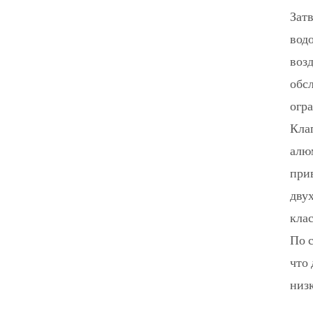
Зат
вод
возд
обс
огр
Кла
алю
при
дву
кла
По 
что
низк