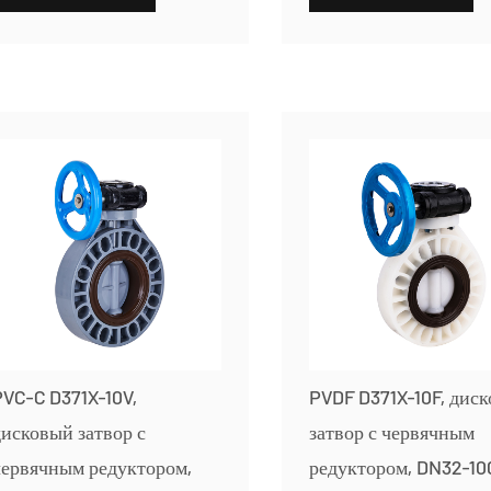
VC-C D371X-10V,
PVDF D371X-10F, дис
исковый затвор с
затвор с червячным
червячным редуктором,
редуктором, DN32-10