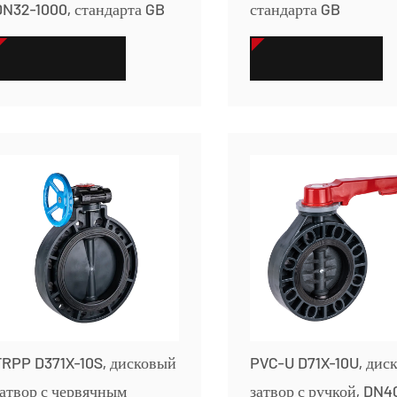
DN32-1000, стандарта GB
стандарта GB
СМОТРЕТЬ БОЛЬШЕ
СМОТРЕТЬ БОЛЬШЕ
FRPP D371X-10S, дисковый
PVC-U D71X-10U, дис
атвор с червячным
затвор с ручкой, DN4