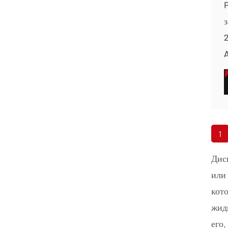
з
2
1
Диск
или 
кото
жидк
его.