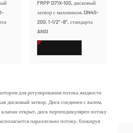
вый
FRPP D71X-10S, дисковый
0-
затвор с маховиком, DN40-
рта
200, 1-1/2"-8", стандарта
ANSI
СМОТРЕТЬ БОЛЬШЕ
 котором для регулирования потока жидкости
как дисковый затвор. Диск соединен с валом,
а клапан открыт, диск перпендикулярен потоку
располагается параллельно потоку, блокируя