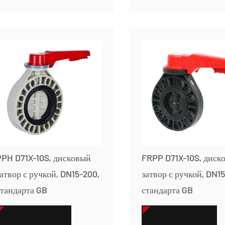
PPH D71X-10S, дисковый
FRPP D71X-10S, диск
атвор с ручкой, DN15-200,
затвор с ручкой, DN1
стандарта GB
стандарта GB
СМОТРЕТЬ БОЛЬШЕ
СМОТРЕТЬ БОЛЬШЕ