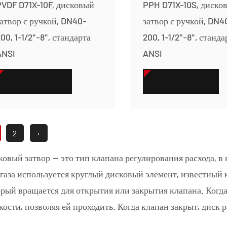
PVDF D71X-10F, дисковый
PPH D71X-10S, диско
атвор с ручкой, DN40-
затвор с ручкой, DN4
00, 1-1/2"-8", стандарта
200, 1-1/2"-8", станда
ANSI
ANSI
СМОТРЕТЬ БОЛЬШЕ
СМОТРЕТЬ БОЛЬШЕ
2
›
овый затвор — это тип клапана регулирования расхода, в
газа используется круглый дисковый элемент, известный 
рый вращается для открытия или закрытия клапана. Когд
ости, позволяя ей проходить. Когда клапан закрыт, диск 