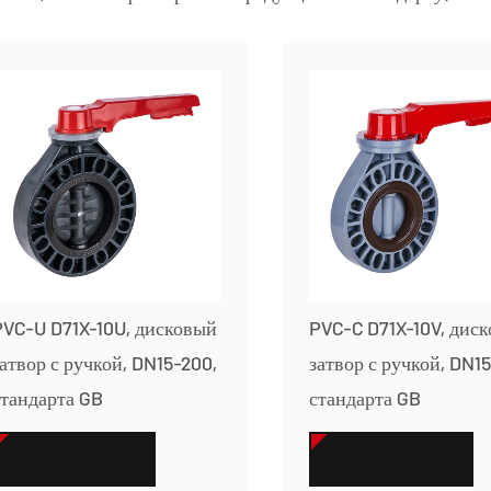
PVC-U D71X-10U, дисковый
PVC-C D71X-10V, дис
атвор с ручкой, DN15-200,
затвор с ручкой, DN1
стандарта GB
стандарта GB
СМОТРЕТЬ БОЛЬШЕ
СМОТРЕТЬ БОЛЬШЕ