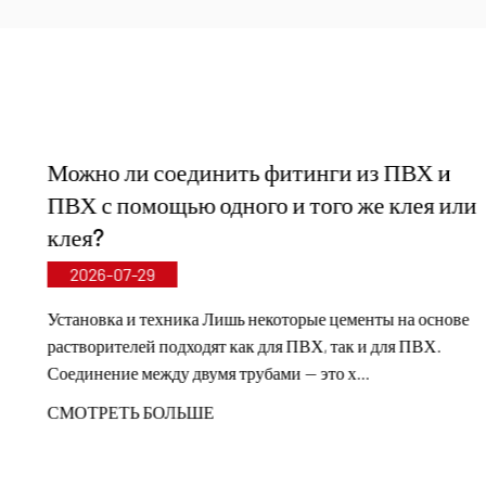
и поставке неметаллических коррозионностойких
изделий для химической промышленности,
включая пластиковые клапаны, трубы, фитинги и
НОВОСТИ
коррозионностойкие насосы. Наш ассортимент
продукции охватывает такие материалы, как PVC-
Можно ли соединить фитинги из ПВХ и
C, PVC-U, PVDF, PPH и FRPP, с широким спектром
ПВХ с помощью одного и того же клея или
типов и размеров. В частности, наши дисковые
клея?
затворы могут достигать диаметра DN1000, а трубы
2026-07-29
и фитинги — до DN800, что заполняет рыночные
пробелы и сохраняет наше конкурентное
Установка и техника Лишь некоторые цементы на основе
растворителей подходят как для ПВХ, так и для ПВХ.
преимущество в отрасли.
Соединение между двумя трубами — это х...
Руководствуясь принципом «Технологии движут
СМОТРЕТЬ БОЛЬШЕ
прогрессом, идя в ногу со временем», компания
Kaixin ежегодно выделяет почти 10 миллионов