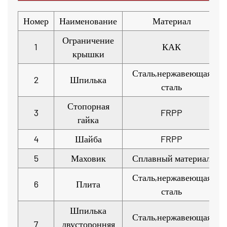
Номер
Наименование
Материал
Ограничение
1
КАК
крышки
Сталь,нержавеющая
2
Шпилька
сталь
Стопорная
3
FRPP
гайка
4
Шайба
FRPP
5
Маховик
Сплавный материал
Сталь,нержавеющая
6
Плита
сталь
Шпилька
Сталь,нержавеющая
7
двусторонняя