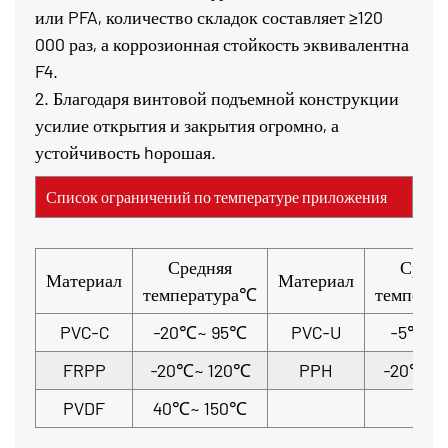
или PFA, количество складок составляет ≥120
000 раз, а коррозионная стойкость эквивалентна
F4.
2. Благодаря винтовой подъемной конструкции
усилие открытия и закрытия огромно, а
устойчивость hорошая.
Список ограничений по температуре приложения
Средняя
Средн
Материал
Материал
температура℃
темпера
PVC-C
-20℃~ 95℃
PVC-U
-5℃~ 
FRPP
-20℃~ 120℃
PPH
-20℃~ 
PVDF
40℃~ 150℃