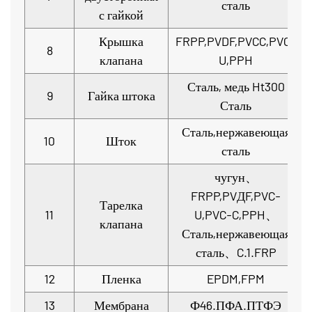
сталь
с гайкой
Крышка
FRPP,PVDF,PVCC,PVC-
8
клапана
U,PPH
Сталь, медь Ht300
9
Гайка штока
Сталь
Сталь,нержавеющая
10
Шток
сталь
чугун、
FRPP,PVДF,PVC-
Тарелка
11
U,PVC-C,PPH、
клапана
Сталь,нержавеющая
сталь、C.1.FRP
12
Пленка
EPDM,FPM
13
Мембрана
Ф46.ПФА.ПТФЭ