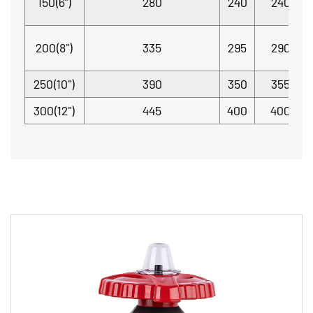
150(6")
280
240
240
200(8")
335
295
290
250(10")
390
350
355
300(12")
445
400
400
СОПУТСТВУЮЩИЕ ТОВАРЫ