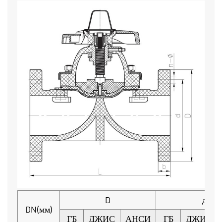
D
д
DN(мм)
ГБ
ДЖИС
АНСИ
ГБ
ДЖИС