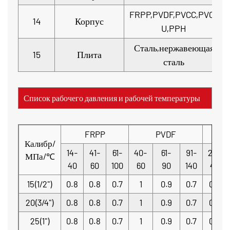
FRPP,PVDF,PVCC,PVC-
14
Корпус
U,PPH
Сталь,нержавеющая
15
Плита
сталь
Список рабочего давления и рабочей температуры
FRPP
PVDF
P
Калибр/
14-
41-
61-
40-
61-
91-
20-
МПа/℃
40
60
100
60
90
140
40
15(1/2")
0.8
0.8
0.7
1
0.9
0.7
0.8
20(3/4")
0.8
0.8
0.7
1
0.9
0.7
0.8
25(1")
0.8
0.8
0.7
1
0.9
0.7
0.8