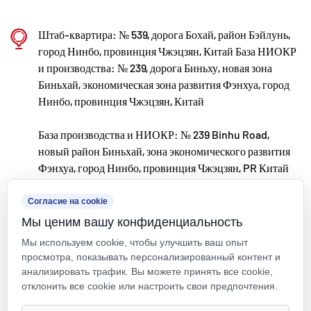
юаней на НИОКР. Мы обеспечиваем превосходное
качество продукции за счет стандартизированного
Штаб-квартира: № 539, дорога Бохай, район Бэйлунь,
автоматизированного производства и строгого
город Нинбо, провинция Чжэцзян, Китай База НИОКР
и производства: № 239, дорога Биньху, новая зона
контроля закупок импортного сырья. В
Биньхай, экономическая зона развития Фэнхуа, город
соответствии с нашей стратегией международного
Нинбо, провинция Чжэцзян, Китай
развития мы постоянно отслеживаем мировые
База производства и НИОКР: № 239 Binhu Road,
рыночные тенденции и используем цифровые
новый район Биньхай, зона экономического развития
каналы, чтобы предлагать высококачественные
Фэнхуа, город Нинбо, провинция Чжэцзян, PR Китай
продукты «Сделано в Китае» клиентам по всему
kxpv@kxpv.com
миру.
Согласие на cookie
Мы ценим вашу конфиденциальность
НИОКР и производственная база в Нинбо • Фэнхуа
+86-18067123177
Мы используем cookie, чтобы улучшить ваш опыт
С общим объемом инвестиций в 200 миллионов
просмотра, показывать персонализированный контент и
юаней компания Kaixin Ultra-Pure Pipe Technology
анализировать трафик. Вы можете принять все cookie,
отклонить все cookie или настроить свои предпочтения.
(Ningbo) Co., Ltd. создала лабораторию новых