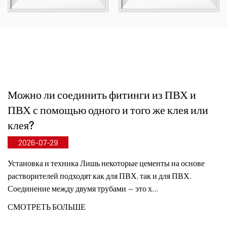
Мы специализируемся на разработке, производстве
и поставке неметаллических коррозионностойких
изделий для химической промышленности,
включая пластиковые клапаны, трубы, фитинги и
НОВОСТИ
коррозионностойкие насосы. Наш ассортимент
продукции охватывает такие материалы, как PVC-
Можно ли соединить фитинги из ПВХ и
C, PVC-U, PVDF, PPH и FRPP, с широким спектром
ПВХ с помощью одного и того же клея или
типов и размеров. В частности, наши дисковые
клея?
затворы могут достигать диаметра DN1000, а трубы
2026-07-29
и фитинги — до DN800, что заполняет рыночные
пробелы и сохраняет наше конкурентное
Установка и техника Лишь некоторые цементы на основе
растворителей подходят как для ПВХ, так и для ПВХ.
преимущество в отрасли.
Соединение между двумя трубами — это х...
Руководствуясь принципом «Технологии движут
СМОТРЕТЬ БОЛЬШЕ
прогрессом, идя в ногу со временем», компания