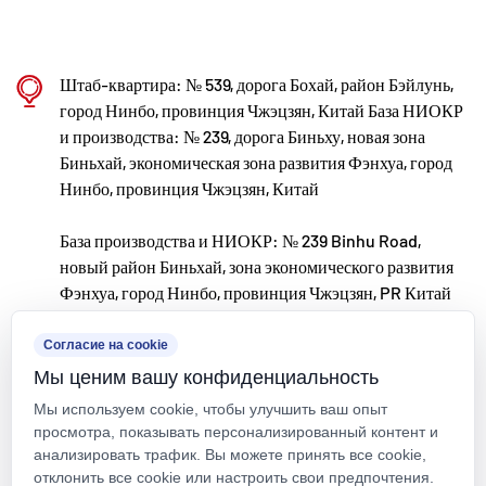
Kaixin ежегодно выделяет почти 10 миллионов
юаней на НИОКР. Мы обеспечиваем превосходное
качество продукции за счет стандартизированного
Штаб-квартира: № 539, дорога Бохай, район Бэйлунь,
автоматизированного производства и строгого
город Нинбо, провинция Чжэцзян, Китай База НИОКР
и производства: № 239, дорога Биньху, новая зона
контроля закупок импортного сырья. В
Биньхай, экономическая зона развития Фэнхуа, город
соответствии с нашей стратегией международного
Нинбо, провинция Чжэцзян, Китай
развития мы постоянно отслеживаем мировые
База производства и НИОКР: № 239 Binhu Road,
рыночные тенденции и используем цифровые
новый район Биньхай, зона экономического развития
каналы, чтобы предлагать высококачественные
Фэнхуа, город Нинбо, провинция Чжэцзян, PR Китай
продукты «Сделано в Китае» клиентам по всему
kxpv@kxpv.com
миру.
Согласие на cookie
Мы ценим вашу конфиденциальность
НИОКР и производственная база в Нинбо • Фэнхуа
+86-18067123177
Мы используем cookie, чтобы улучшить ваш опыт
С общим объемом инвестиций в 200 миллионов
просмотра, показывать персонализированный контент и
юаней компания Kaixin Ultra-Pure Pipe Technology
анализировать трафик. Вы можете принять все cookie,
отклонить все cookie или настроить свои предпочтения.