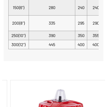
150(6")
280
240
240
200(8")
335
295
290
250(10")
390
350
355
300(12")
445
400
400
СОПУТСТВУЮЩИЕ ТОВАРЫ