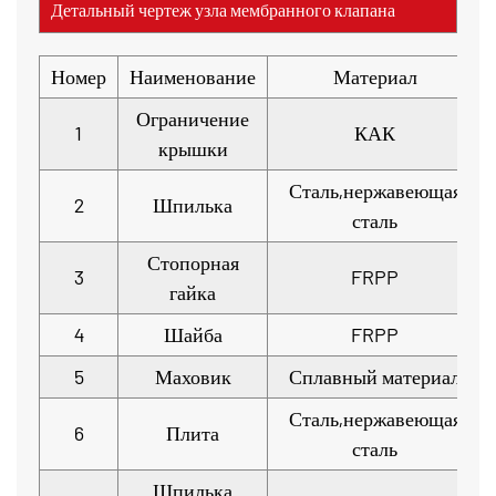
Детальный чертеж узла мембранного клапана
Номер
Наименование
Материал
Ограничение
1
КАК
крышки
Сталь,нержавеющая
2
Шпилька
сталь
Стопорная
3
FRPP
гайка
4
Шайба
FRPP
5
Маховик
Сплавный материал
Сталь,нержавеющая
6
Плита
сталь
Шпилька