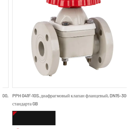
,
PPH G41F-10S, диафрагмовый клапан фланцевый, DN15-300,
стандарта GB
СМОТРЕТЬ БОЛЬШЕ