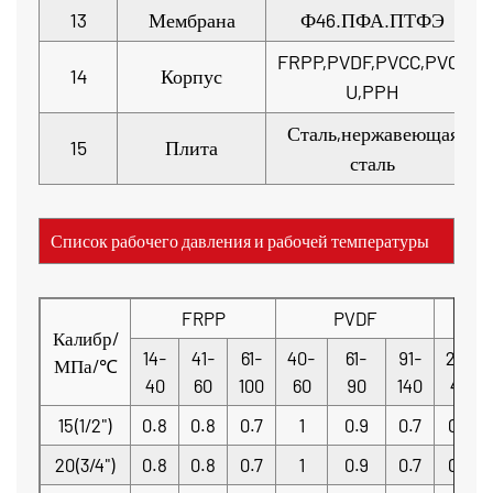
13
Мембрана
Ф46.ПФА.ПТФЭ
FRPP,PVDF,PVCC,PVC-
14
Корпус
U,PPH
Сталь,нержавеющая
15
Плита
сталь
Список рабочего давления и рабочей температуры
FRPP
PVDF
P
Калибр/
14-
41-
61-
40-
61-
91-
20-
МПа/℃
40
60
100
60
90
140
40
15(1/2")
0.8
0.8
0.7
1
0.9
0.7
0.8
20(3/4")
0.8
0.8
0.7
1
0.9
0.7
0.8