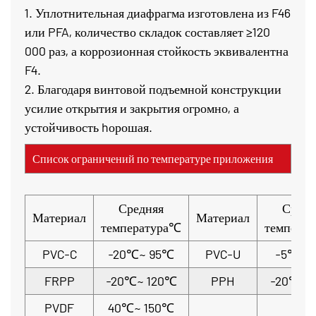
1. Уплотнительная диафрагма изготовлена из F46
или PFA, количество складок составляет ≥120
000 раз, а коррозионная стойкость эквивалентна
F4.
2. Благодаря винтовой подъемной конструкции
усилие открытия и закрытия огромно, а
устойчивость hорошая.
Список ограничений по температуре приложения
Средняя
Средн
Материал
Материал
температура℃
темпера
PVC-C
-20℃~ 95℃
PVC-U
-5℃~ 
FRPP
-20℃~ 120℃
PPH
-20℃~ 
PVDF
40℃~ 150℃