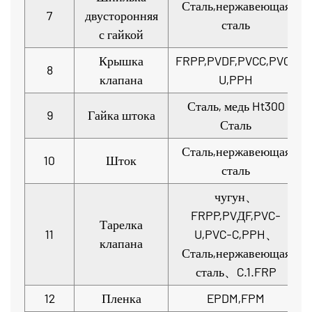
Сталь,нержавеющая
7
двусторонняя
сталь
с гайкой
Крышка
FRPP,PVDF,PVCC,PVC-
8
клапана
U,PPH
Сталь, медь Ht300
9
Гайка штока
Сталь
Сталь,нержавеющая
10
Шток
сталь
чугун、
FRPP,PVДF,PVC-
Тарелка
11
U,PVC-C,PPH、
клапана
Сталь,нержавеющая
сталь、C.1.FRP
12
Пленка
EPDM,FPM