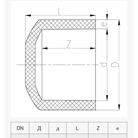
DN
Д
д
L
Z
е