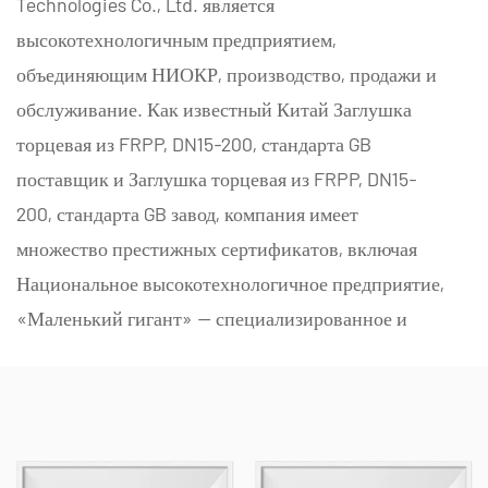
Technologies Co., Ltd. является
высокотехнологичным предприятием,
объединяющим НИОКР, производство, продажи и
обслуживание. Как известный
Китай Заглушка
торцевая из FRPP, DN15-200, стандарта GB
поставщик
и
Заглушка торцевая из FRPP, DN15-
200, стандарта GB завод
, компания имеет
множество престижных сертификатов, включая
Национальное высокотехнологичное предприятие,
«Маленький гигант» — специализированное и
инновационное МСП, Национальный чемпион по
единственному продукту (культивация),
ПОЧЕТНАЯ ГРАМОТА
Провинциальное технологическое МСП,
Специализированное и инновационное МСП