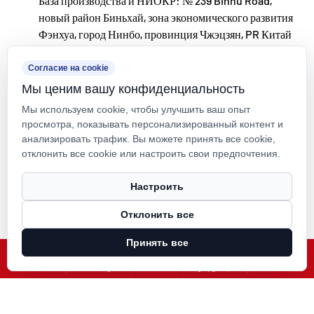
База производства и НИОКР: № 239 Binhu Road,
каналы, чтобы предлагать высококачественные
новый район Биньхай, зона экономического развития
продукты «Сделано в Китае» клиентам по всему
Фэнхуа, город Нинбо, провинция Чжэцзян, PR Китай
миру.
kxpv@kxpv.com
НИОКР и производственная база в Нинбо • Фэнхуа
Согласие на cookie
Мы ценим вашу конфиденциальность
С общим объемом инвестиций в 200 миллионов
+86-18067123177
Мы используем cookie, чтобы улучшить ваш опыт
юаней компания Kaixin Ultra-Pure Pipe Technology
просмотра, показывать персонализированный контент и
(Ningbo) Co., Ltd. создала лабораторию новых
анализировать трафик. Вы можете принять все cookie,
отклонить все cookie или настроить свои предпочтения.
материалов в сотрудничестве с университетами и
научно-исследовательскими институтами,
Авторское право © Kaixin Pipeline Technologies Co., Ltd. Все права
Настроить
защищены.
построила современную производственную базу и
Отклонить все
Technical Support ：
Smart Cloud
установила 8 полностью автоматизированных
Принять все
линий по производству модифицированных
X
Фейсбук
Продукция
Новости
пластиков и 8 линий по производству полимерных
материалов. Объект предназначен для НИОКР,