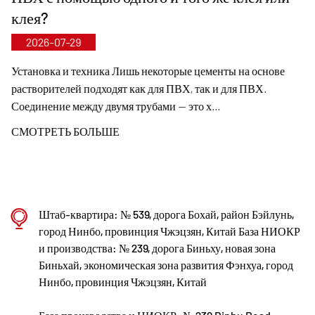
затворы могут достигать диаметра DN1000, а трубы
клея?
и фитинги — до DN800, что заполняет рыночные
2026-07-29
пробелы и сохраняет наше конкурентное
преимущество в отрасли.
Установка и техника Лишь некоторые цементы на основе
растворителей подходят как для ПВХ, так и для ПВХ.
Руководствуясь принципом «Технологии движут
Соединение между двумя трубами — это х...
прогрессом, идя в ногу со временем», компания
СМОТРЕТЬ БОЛЬШЕ
Kaixin ежегодно выделяет почти 10 миллионов
юаней на НИОКР. Мы обеспечиваем превосходное
качество продукции за счет стандартизированного
автоматизированного производства и строгого
Штаб-квартира: № 539, дорога Бохай, район Бэйлунь,
контроля закупок импортного сырья. В
город Нинбо, провинция Чжэцзян, Китай База НИОКР
и производства: № 239, дорога Биньху, новая зона
соответствии с нашей стратегией международного
Биньхай, экономическая зона развития Фэнхуа, город
развития мы постоянно отслеживаем мировые
Нинбо, провинция Чжэцзян, Китай
рыночные тенденции и используем цифровые