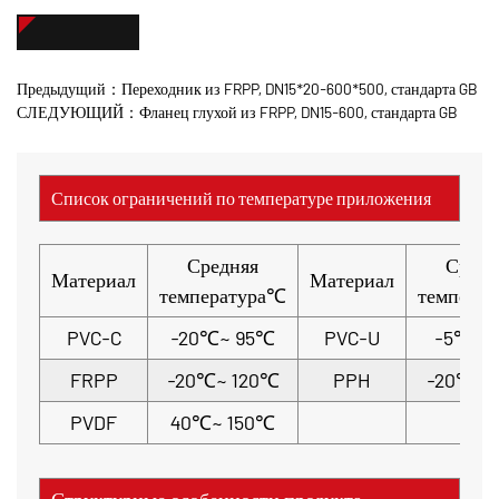
СВЯЖИТЕСЬ С НАМИ
Предыдущий：Переходник из FRPP, DN15*20-600*500, стандарта GB
СЛЕДУЮЩИЙ：Фланец глухой из FRPP, DN15-600, стандарта GB
Список ограничений по температуре приложения
Средняя
Средн
Материал
Материал
температура℃
темпера
PVC-C
-20℃~ 95℃
PVC-U
-5℃~ 
FRPP
-20℃~ 120℃
PPH
-20℃~ 
PVDF
40℃~ 150℃